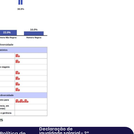
Declaração de
Política de
igualdade salarial - 2º