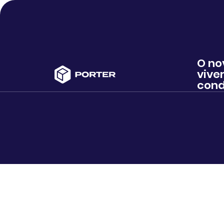
O no
viver
cond