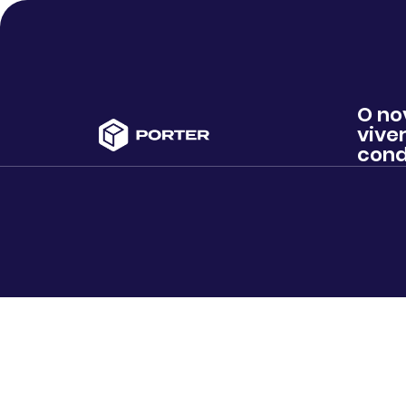
O no
viver
cond