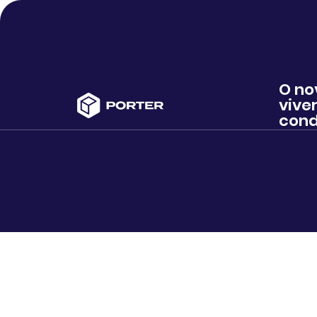
O no
viver
cond