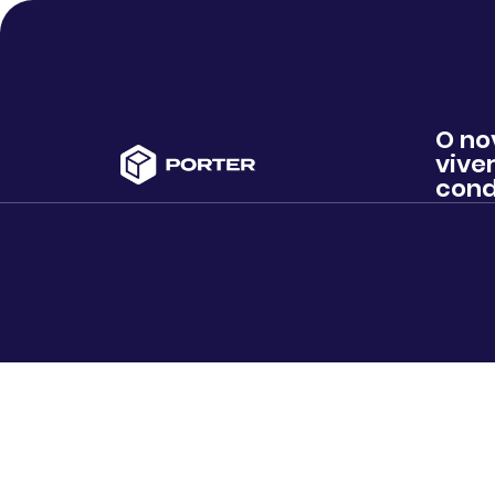
O no
viver
cond