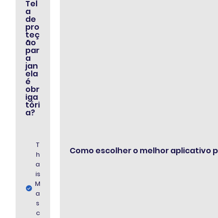
Tel
a
de
pro
teç
ão
par
a
jan
ela
é
obr
iga
tóri
a?
T
Como escolher o melhor aplicativo 
h
a
is
M
a
s
c