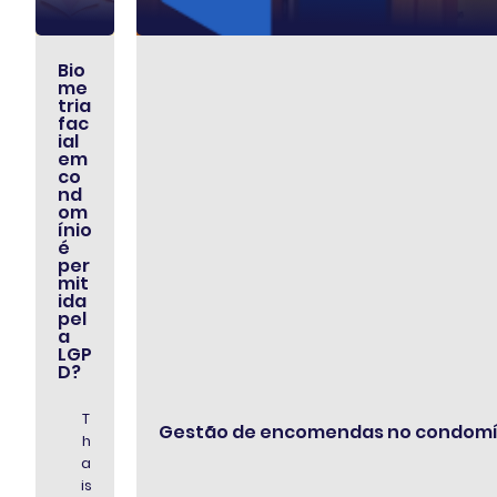
Bio
me
tria
fac
ial
em
co
nd
om
ínio
é
per
mit
ida
pel
a
LGP
D?
T
Gestão de encomendas no condomín
h
a
is