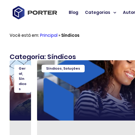
Blog
Categorias
Auto
Você está em:
Principal
»
Síndicos
Categoria: Síndicos
Ger
Síndicos
,
Soluções
al
,
Sín
dico
s