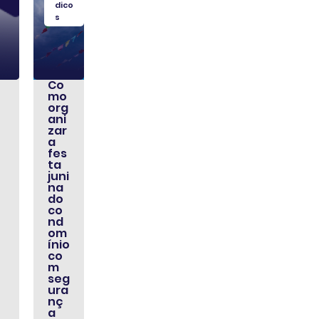
dico
s
Co
mo
org
ani
zar
a
fes
ta
juni
na
do
co
nd
om
ínio
co
m
seg
ura
nç
a