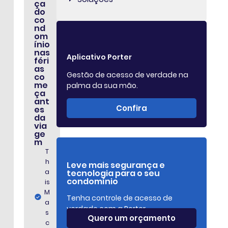
ça
do
co
nd
om
ínio
nas
Aplicativo Porter
féri
as
Gestão de acesso de verdade na
co
me
palma da sua mão.
ça
ant
Confira
es
da
via
ge
m
T
h
Leve mais segurança e
a
tecnologia para o seu
condomínio
is
M
Tenha controle de acesso de
a
verdade com a Porter.
s
Quero um orçamento
c