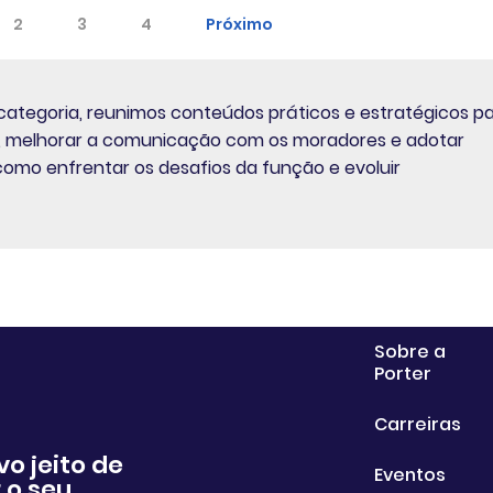
2
3
4
Próximo
sta categoria, reunimos conteúdos práticos e estratégicos p
ão, melhorar a comunicação com os moradores e adotar
omo enfrentar os desafios da função e evoluir
Sobre a
Porter
Carreiras
vo jeito de
Eventos
 o seu