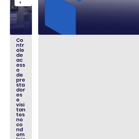
s
Co
ntr
ole
de
ac
ess
o
de
pre
sta
dor
es
e
visi
tan
tes
no
co
nd
om