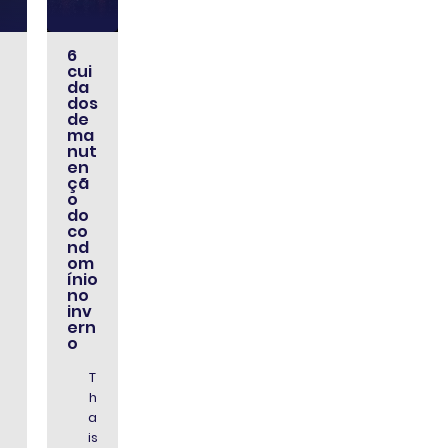
6
cui
da
dos
de
ma
nut
en
çã
o
do
co
nd
om
ínio
no
inv
ern
o
T
h
a
is