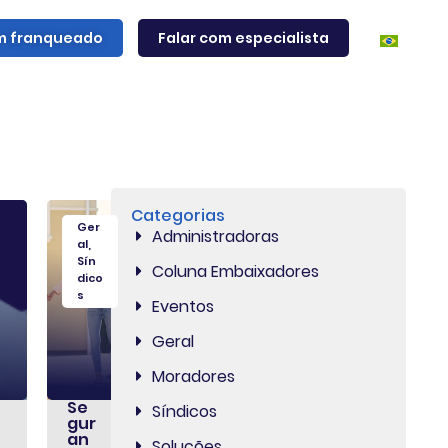
m franqueado
Falar com especialista
Categorias
Ger
Administradoras
al
,
Sín
Coluna Embaixadores
dico
s
Eventos
Geral
Moradores
Se
Síndicos
gur
an
Soluções