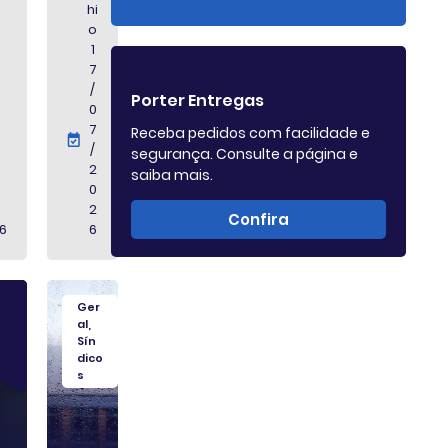
hi
o
1
7
/
Porter Entregas
0
7
Receba pedidos com facilidade e
/
segurança. Consulte a página e
2
saiba mais.
0
2
Confira
6
6
Ger
al
,
Sín
dico
s