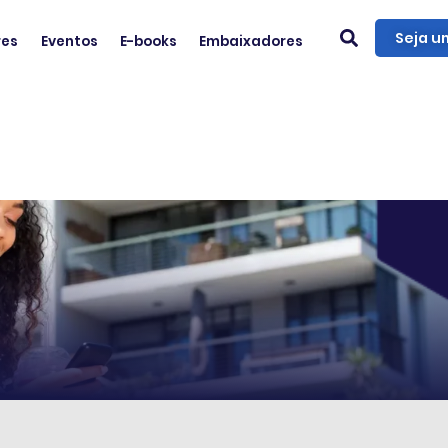
Seja u
res
Eventos
E-books
Embaixadores