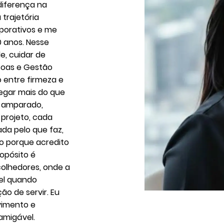
diferença na
trajetória
porativos e me
0 anos. Nesse
e, cuidar de
ssoas e Gestão
o entre firmeza e
regar mais do que
a amparado,
projeto, cada
da pelo que faz,
o porque acredito
opósito é
colhedores, onde a
vel quando
o de servir. Eu
ovimento e
amigável.