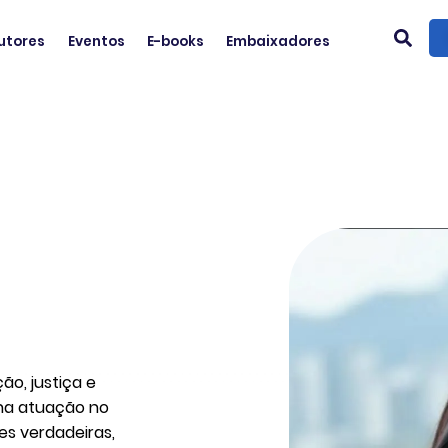
utores
Eventos
E-books
Embaixadores
ão, justiça e
ha atuação no
es verdadeiras,