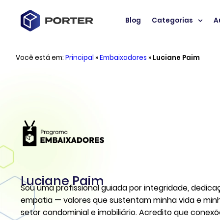
Blog
Categorias
A
Você está em:
Principal
»
Embaixadores
»
Luciane Paim
Luciane Paim
Sou uma profissional guiada por integridade, dedicaç
empatia — valores que sustentam minha vida e min
setor condominial e imobiliário. Acredito que conexõ