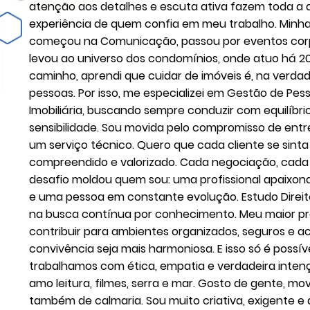
atenção aos detalhes e escuta ativa fazem toda a 
experiência de quem confia em meu trabalho. Minha 
começou na Comunicação, passou por eventos cor
levou ao universo dos condomínios, onde atuo há 2
caminho, aprendi que cuidar de imóveis é, na verdad
pessoas. Por isso, me especializei em Gestão de Pe
Imobiliária, buscando sempre conduzir com equilíbri
sensibilidade. Sou movida pelo compromisso de ent
um serviço técnico. Quero que cada cliente se sint
compreendido e valorizado. Cada negociação, cada 
desafio moldou quem sou: uma profissional apaixona
e uma pessoa em constante evolução. Estudo Direit
na busca contínua por conhecimento. Meu maior pr
contribuir para ambientes organizados, seguros e a
convivência seja mais harmoniosa. E isso só é possí
trabalhamos com ética, empatia e verdadeira intençã
amo leitura, filmes, serra e mar. Gosto de gente, m
também de calmaria. Sou muito criativa, exigente e 