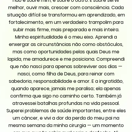
não é sobre mim, é sobre o outro. É sobre servir
melhor, ouvir mais, crescer com consciência. Cada
situação difícil se transformou em aprendizado, em
fortalecimento, em um verdadeiro trampolim para
subir mais firme, mais preparada e mais inteira.
Minha espiritualidade é o meu eixo. Aprendi a
enxergar as circunstâncias não como obstáculos,
mas como oportunidades pelas quais Deus me
lapida, me amadurece e me posiciona. Compreendi
que não nasci para apenas sobreviver aos dias —
nasci, como filha de Deus, para reinar com
sabedoria, responsabilidade e amor. E a ingratidão,
quando aparece, jamais me paralisa; ela apenas
confirma que sigo no caminho certo. Também já
atravessei batalhas profundas na vida pessoal.
Superei problemas de saúde importantes, entre eles
um câncer, e vivi a dor da perda do meu pai na
mesma semana da minha cirurgia — um momento