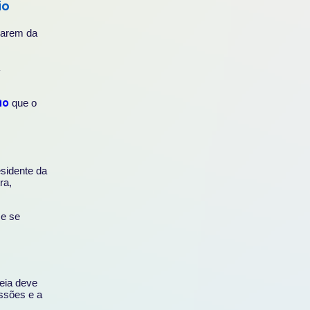
io
iparem da
ão
que o
sidente da
ra,
 e se
leia deve
ussões e a