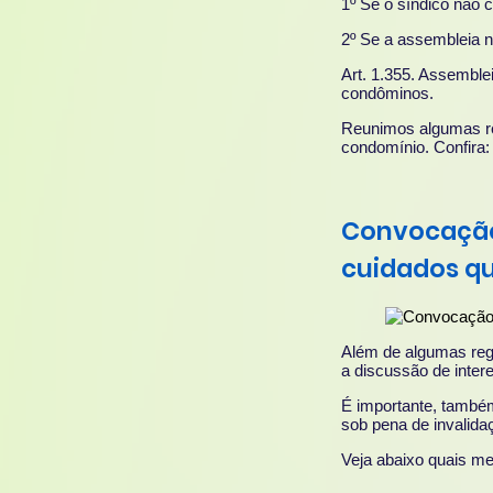
1º Se o síndico não 
2º Se a assembleia nã
Art. 1.355. Assemble
condôminos.
Reunimos algumas reg
condomínio. Confira:
Convocação 
cuidados qu
Além de algumas regr
a discussão de inte
É importante, també
sob pena de invalida
Veja abaixo quais me