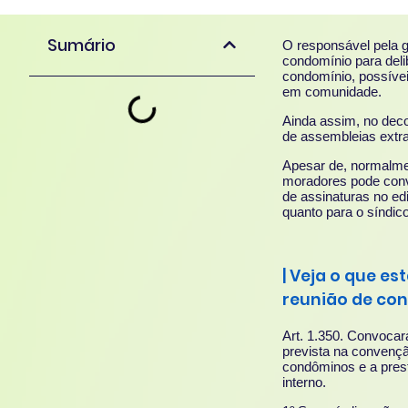
Sumário
O responsável pela g
condomínio para del
condomínio, possívei
em comunidade.
Ainda assim, no deco
de assembleias extra
Apesar de, normalmen
moradores pode conv
de assinaturas no ed
quanto para o síndico
|
Veja o que es
reunião de co
Art. 1.350. Convocar
prevista na convençã
condôminos e a prest
interno.