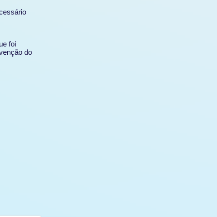
ecessário
e foi
nvenção do