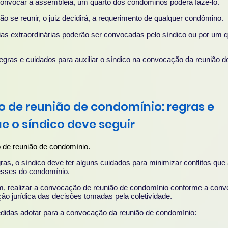
convocar a assembleia, um quarto dos condôminos poderá fazê-lo.
o se reunir, o juiz decidirá, a requerimento de qualquer condômino.
ias extraordinárias poderão ser convocadas pelo síndico ou por um 
ras e cuidados para auxiliar o síndico na convocação da reunião d
de reunião de condomínio: regras e
e o síndico deve seguir
as, o síndico deve ter alguns cuidados para minimizar conflitos que
resses do condomínio.
m, realizar a convocação de reunião de condomínio conforme a con
ção jurídica das decisões tomadas pela coletividade.
didas adotar para a convocação da reunião de condomínio: