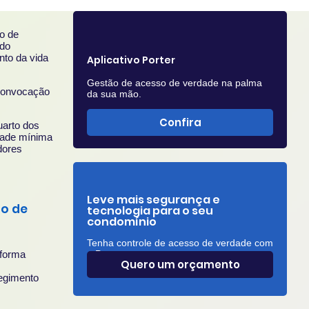
o de
 do
nto da vida
Aplicativo Porter
Gestão de acesso de verdade na palma
 convocação
da sua mão.
Confira
uarto dos
dade mínima
dores
Leve mais segurança e
o de
tecnologia para o seu
condomínio
Tenha controle de acesso de verdade com
a Porter.
 forma
Quero um orçamento
s
regimento