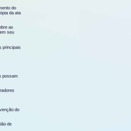
mento do
ópia da ata
obre as
em seu
s principais
os possam
radores
nvenção do
ião de