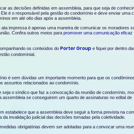
car as decisões definidas em assembleia, para que seja de conheci
o. Ele é o responsável pela gestão do condomínio e deve enviar uma c
inos em até oito dias após a assembleia.
 ata impressa é apenas uma maneira de comunicar os moradores s
nião. Confira outros meios para
promover uma comunicação eficaz
Porter Group
companhando os conteúdos do
e fiquei por dentro da
estão condominial.
mínio é sem dúvidas um importante momento para que os condômin
sos assuntos relacionados ao condomínio.
seja o síndico que faz a convocação da reunião de condomínio, mo
assembleia se conseguirem um quarto de assinaturas no edital de
ém estabelece que a assembleia deve seguir a forma prevista na co
 da invalidação judicial das decisões tomadas pela coletividade.
medidas obrigatórias devem ser adotadas para a convocar uma reun