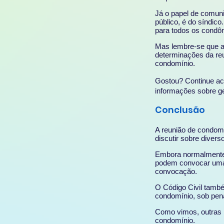
Já o papel de comuni
público, é do síndic
para todos os condôm
Mas lembre-se que a
determinações da reu
condomínio.
Gostou? Continue a
informações sobre g
Conclusão
A reunião de condo
discutir sobre diver
Embora normalmente 
podem convocar uma 
convocação.
O Código Civil tamb
condomínio, sob pena
Como vimos, outras 
condomínio.