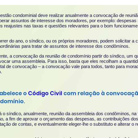
estão condominial deve realizar anualmente a convocação de reuniã
iberar assuntos de interesse dos moradores, por exemplo: despesas
s reajustes nas taxas e questões relevantes para o bom funcioname
rrer do ano, o síndico, ou os próprios moradores, podem solicitar a
ordinárias para tratar de assuntos de interesse dos condôminos.
te, a convocação da reunião de condomínio partir do síndico, um q
ocar uma assembleia. Para isso, basta que eles recolham a quanti
ital de convocação – a convocação vale para todos, tanto para mora
.
tabelece o
Código Civil
com relação à convocaçã
ndomínio.
á o síndico, anualmente, reunião da assembleia dos condôminos, na
o, a fim de aprovar o orçamento das despesas, as contribuições do
ação de contas, e eventualmente eleger-lhe o substituto e alterar o 