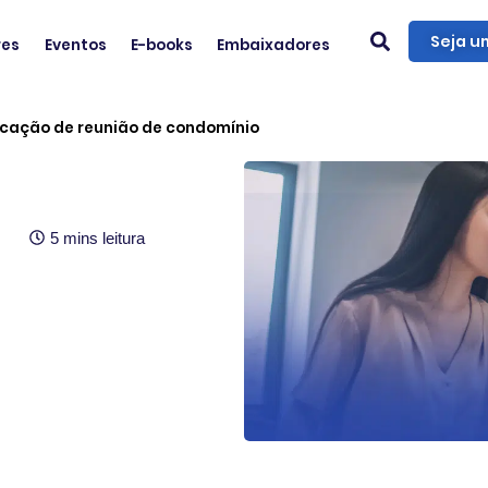
Seja u
res
Eventos
E-books
Embaixadores
cação de reunião de condomínio
5 mins leitura