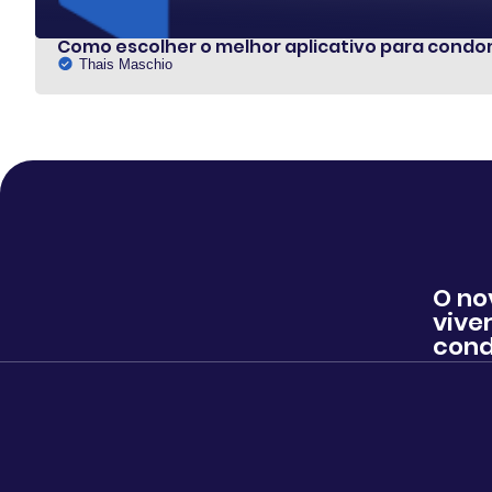
Como escolher o melhor aplicativo para condo
Thais Maschio
O no
viver
cond