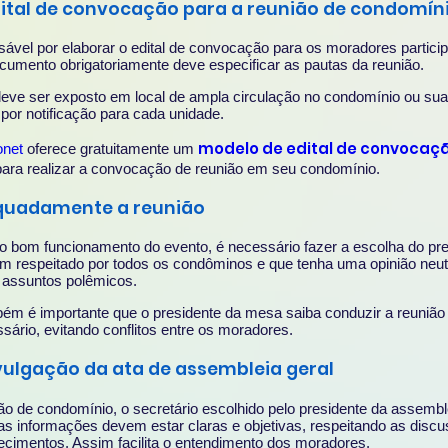
dital de convocação para a reunião de condomín
sável por elaborar o edital de convocação para os moradores partic
umento obrigatoriamente deve especificar as pautas da reunião.
 deve ser exposto em local de ampla circulação no condomínio ou sua
 por notificação para cada unidade.
modelo de edital de convocaç
onet
oferece gratuitamente um
para realizar a convocação de reunião em seu condomínio.
quadamente a reunião
o bom funcionamento do evento, é necessário fazer a escolha do pre
m respeitado por todos os condôminos e que tenha uma opinião neut
 assuntos polêmicos.
ém é importante que o presidente da mesa saiba conduzir a reunião
sário, evitando conflitos entre os moradores.
vulgação da ata de assembleia geral
ião de condomínio, o secretário escolhido pelo presidente da assemb
, as informações devem estar claras e objetivas, respeitando as disc
cimentos. Assim facilita o entendimento dos moradores.