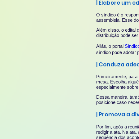
| Elabore um e
O síndico é o respon
assembleia. Esse doc
Além disso, o edital
distribuição pode ser
Aliás, o portal
Síndic
síndico pode adotar 
| Conduza ade
Primeiramente, para 
mesa. Escolha algué
especialmente sobre
Dessa maneira, tamb
posicione caso neces
| Promova a di
Por fim, após a reun
redigir a ata. Na ata
sequência dos aconte