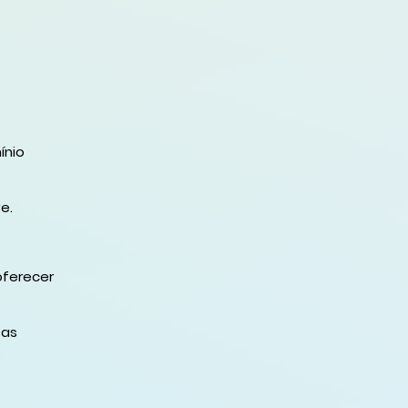
ínio
e.
oferecer
 as
,