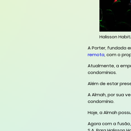
Halisson Habit
A Porter, fundada 
remota
, com o pro
Atualmente, a empr
condomínios.
Além de estar prese
A Almah, por sua v
condomínio.
Hoje, a Almah possu
Agora com a fusão
S.A. Para Halisson 