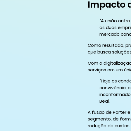
Impacto 
“A união entr
as duas empre
mercado condom
Como resultado, pr
que busca soluções
Com a digitalizaçã
serviços em um úni
“Hoje os cond
convivência, 
inconformado
Beal.
A fusão de Porter e
segmento, de forma
redução de custos.