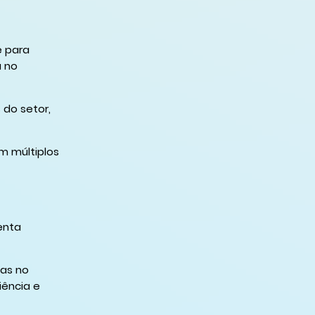
e para
a no
 do setor,
m múltiplos
enta
ias no
iência e