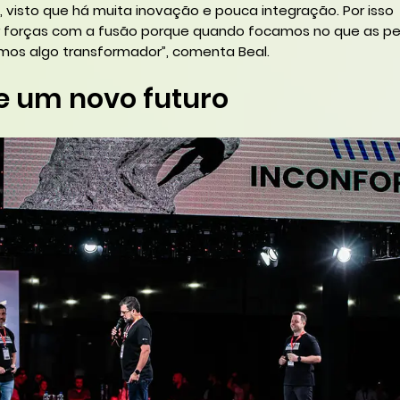
 visto que há muita inovação e pouca integração. Por isso
r forças com a fusão porque quando focamos no que as p
amos algo transformador”, comenta Beal.
e um novo futuro