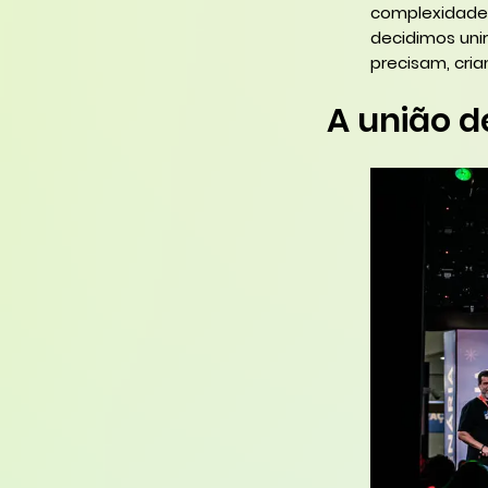
complexidade,
decidimos uni
precisam, cri
A união d