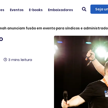
Seja u
res
Eventos
E-books
Embaixadores
lmah anunciam fusão em evento para síndicos e administrado
o
3 mins leitura