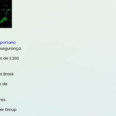
portaria
 segurança.
s de 2.200
Brasil.
s de
res.
er Group