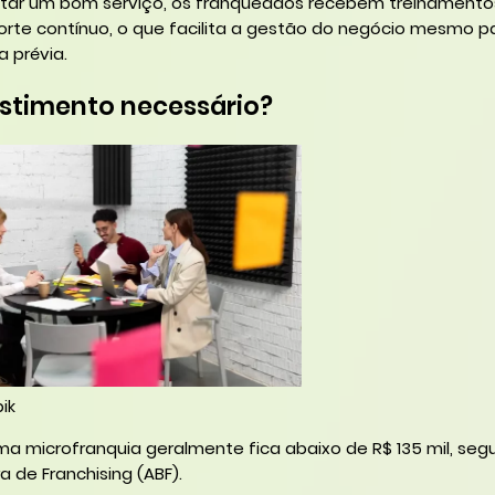
star um bom serviço, os franqueados recebem treinamentos
orte contínuo, o que facilita a gestão do negócio mesmo 
 prévia.
estimento necessário?
ik
uma microfranquia geralmente fica abaixo de R$ 135 mil, se
a de Franchising (ABF).