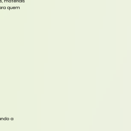
, materiais
para quem
gundo a