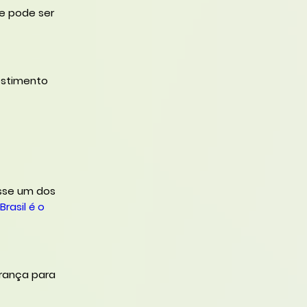
ue pode ser
estimento
esse um dos
Brasil é o
urança para