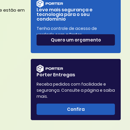
Leve mais segurança e
ue estão em
tecnologia para o seu
condomínio
Tenha controle de acesso de
verdade com a Porter.
Quero um orçamento
Porter Entregas
Receba pedidos com facilidade e
segurança. Consulte a página e saiba
mais.
Confira