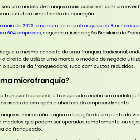
s
são um modelo de franquia mais acessível, com um inves
e uma estrutura simplificada de operação.
e maio de 2023, o número de microfranquias no Brasil cresce
ara 604 empresas
, segundo a Associação Brasileira de Franc
segue o mesmo conceito de uma franquia tradicional, ond
o direito de utilizar uma marca, o modelo de negócio utiliz
o suporte da franqueadora, tudo com custos reduzidos.
uma microfranquia?
franquia tradicional, o franqueado recebe um modelo já 
o os riscos de erro após a abertura do empreendimento.
ranquias, muitas não exigem a locação de um ponto de ven
Há modelos que podem ser operados remotamente, ou seja,
sa do franqueado.