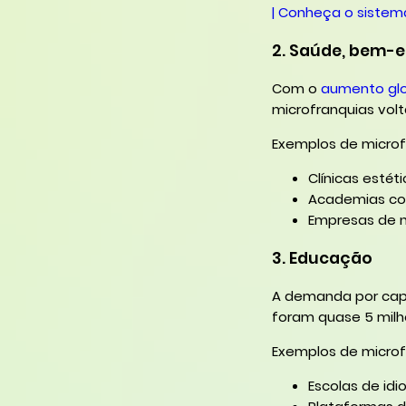
| Conheça o sistem
2. Saúde, bem-e
Com o
aumento glo
microfranquias vol
Exemplos de microf
Clínicas estét
Academias com
Empresas de n
3. Educação
A demanda por cap
foram quase 5 milhõ
Exemplos de microf
Escolas de id