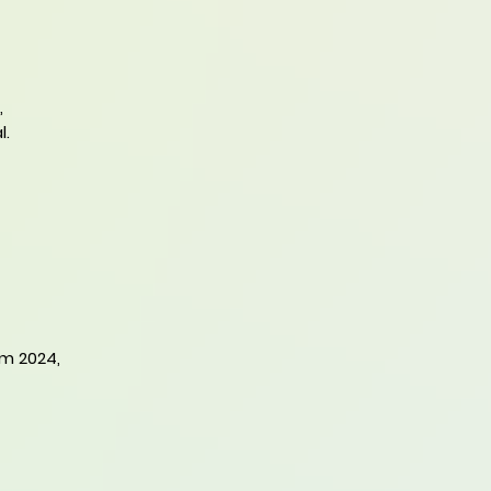
,
l.
em 2024,